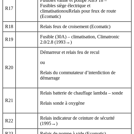
Fusibles vanne et pompe ABS 18 –
Fusibles siège électrique et
R17
climatisationouRelais pour feux de route
(Ecomatic)
R18
Relais feux de croisement (Ecomatic)
Fusible (30A) – climatisation, Climatronic
R19
2.0/2.8 (1993→)
Démarreur et relais feu de recul
ou
R20
Relais du commutateur d’interdiction de
démarrage
Relais batterie de chauffage lambda – sonde
R21
Relais sonde à oxygène
Relais indicateur de ceinture de sécurité
R22
(1995→)
R23
Relais de pompe à vide (Ecomatic)