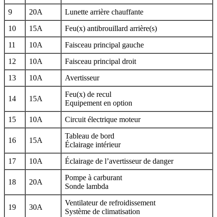
9
20A
Lunette arrière chauffante
10
15A
Feu(x) antibrouillard arrière(s)
11
10A
Faisceau principal gauche
12
10A
Faisceau principal droit
13
10A
Avertisseur
Feu(x) de recul
14
15A
Equipement en option
15
10A
Circuit électrique moteur
Tableau de bord
16
15A
Éclairage intérieur
17
10A
Éclairage de l’avertisseur de danger
Pompe à carburant
18
20A
Sonde lambda
Ventilateur de refroidissement
19
30A
Système de climatisation