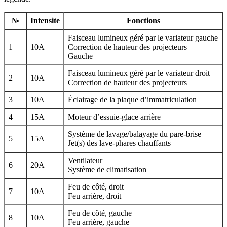
№
Intensite
Fonctions
Faisceau lumineux géré par le variateur gauche
1
10A
Correction de hauteur des projecteurs
Gauche
Faisceau lumineux géré par le variateur droit
2
10A
Correction de hauteur des projecteurs
3
10A
Éclairage de la plaque d’immatriculation
4
15A
Moteur d’essuie-glace arrière
Système de lavage/balayage du pare-brise
5
15A
Jet(s) des lave-phares chauffants
Ventilateur
6
20A
Système de climatisation
Feu de côté, droit
7
10A
Feu arrière, droit
Feu de côté, gauche
8
10A
Feu arrière, gauche