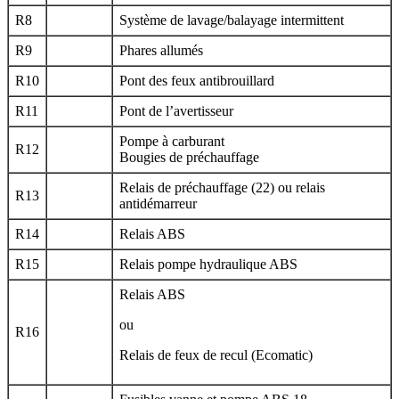
R8
Système de lavage/balayage intermittent
R9
Phares allumés
R10
Pont des feux antibrouillard
R11
Pont de l’avertisseur
Pompe à carburant
R12
Bougies de préchauffage
Relais de préchauffage (22) ou relais
R13
antidémarreur
R14
Relais ABS
R15
Relais pompe hydraulique ABS
Relais ABS
ou
R16
Relais de feux de recul (Ecomatic)