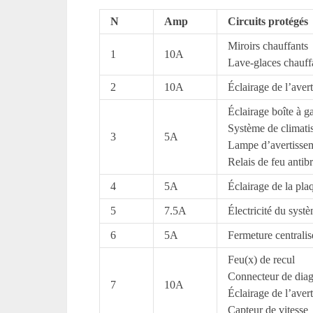
N
Amp
Circuits protégés
Miroirs chauffants
1
10A
Lave-glaces chauff
2
10A
Éclairage de l’aver
Éclairage boîte à g
Système de climati
3
5A
Lampe d’avertissem
Relais de feu antibr
4
5A
Éclairage de la pla
5
7.5A
Électricité du syst
6
5A
Fermeture centralis
Feu(x) de recul
Connecteur de diag
7
10A
Éclairage de l’aver
Capteur de vitesse