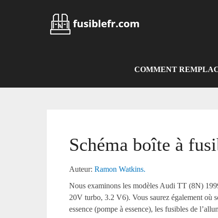
Skip
to
content
COMMENT REMPLACE
Schéma boîte à fus
Auteur:
Ramon Watkins.
Nous examinons les modèles Audi TT (8N) 1999,
20V turbo, 3.2 V6). Vous saurez également où se 
essence (pompe à essence), les fusibles de l’allum