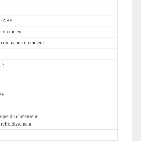
de ABS
e du moteur
de commande du moteur
ué
ée
que du climatiseur
 refroidissement