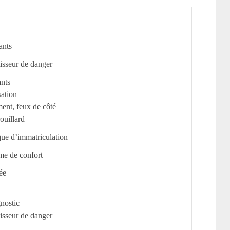
ants
tisseur de danger
ants
sation
ent, feux de côté
ouillard
que d’immatriculation
ème de confort
ée
nostic
tisseur de danger