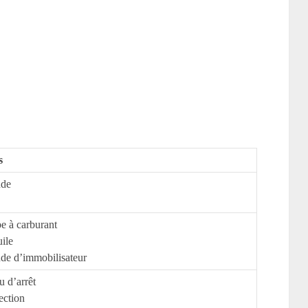
s
nde
e à carburant
ile
de d’immobilisateur
u d’arrêt
ection