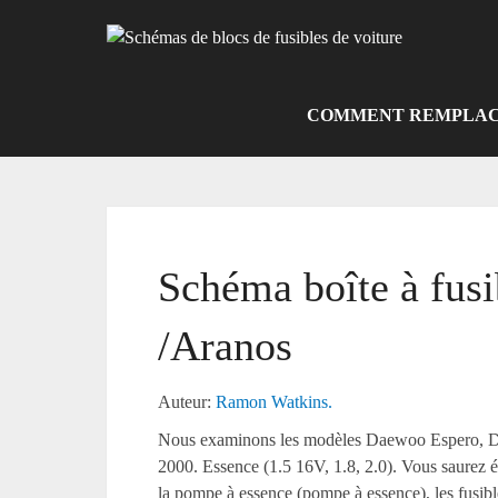
Skip
to
content
COMMENT REMPLACE
Schéma boîte à fus
/Aranos
Auteur:
Ramon Watkins.
Nous examinons les modèles Daewoo Espero, D
2000. Essence (1.5 16V, 1.8, 2.0). Vous saurez é
la pompe à essence (pompe à essence), les fusible