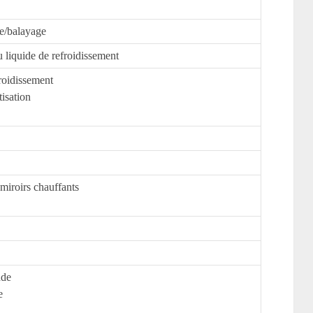
e/balayage
 liquide de refroidissement
froidissement
isation
 miroirs chauffants
nde
e