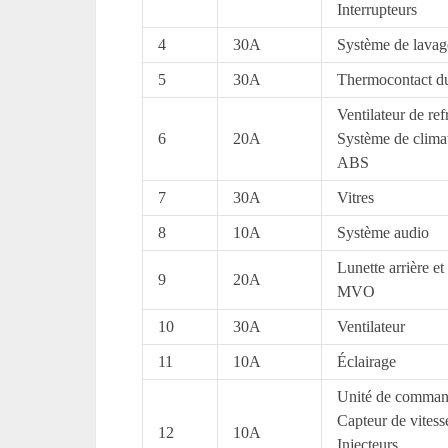
Interrupteurs
4
30A
Système de lavag
5
30A
Thermocontact du
Ventilateur de re
6
20A
Système de climat
ABS
7
30A
Vitres
8
10A
Système audio
Lunette arrière et
9
20A
MVO
10
30A
Ventilateur
11
10A
Éclairage
Unité de comma
Capteur de vitess
12
10A
Injecteurs