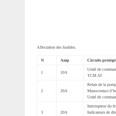
Affectation des fusibles.
N
Amp
Circuits protégé
Unité de comma
1
10A
TCM AT
Relais de la pomp
2
20A
Manocontact d’hu
Unité de comman
Interrupteur du fe
3
20A
Indicateurs de dir