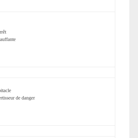
rrêt
hauffante
itacle
ertisseur de danger