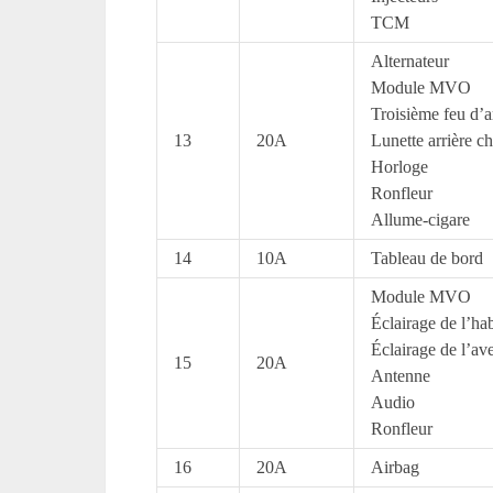
TCM
Alternateur
Module MVO
Troisième feu d’a
13
20A
Lunette arrière c
Horloge
Ronfleur
Allume-cigare
14
10A
Tableau de bord
Module MVO
Éclairage de l’hab
Éclairage de l’av
15
20A
Antenne
Audio
Ronfleur
16
20A
Airbag