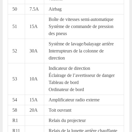
50
7.5A
Airbag
Boîte de vitesses semi-automatique
51
15A
Système de commande de pression
des pneus
Système de lavage/balayage arrière
52
30A
Interrupteurs de la colonne de
direction
Indicateur de direction
Éclairage de l’avertisseur de danger
53
10A
Tableau de bord
Ordinateur de bord
54
15A
Amplificateur radio externe
58
20A
Toit ouvrant
R1
Relais du projecteur
R11
Relais de la lunette arrière chauffante