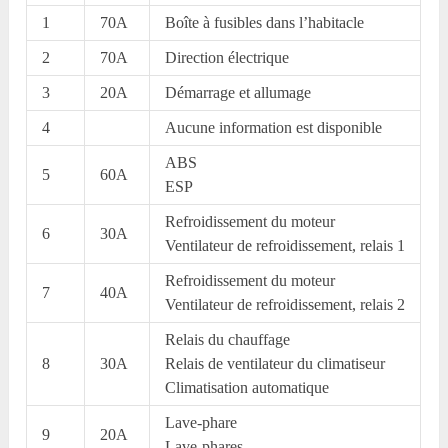
1
70A
Boîte à fusibles dans l’habitacle
2
70A
Direction électrique
3
20A
Démarrage et allumage
4
Aucune information est disponible
ABS
5
60A
ESP
Refroidissement du moteur
6
30A
Ventilateur de refroidissement, relais 1
Refroidissement du moteur
7
40A
Ventilateur de refroidissement, relais 2
Relais du chauffage
8
30A
Relais de ventilateur du climatiseur
Climatisation automatique
Lave-phare
9
20A
Lave-phares