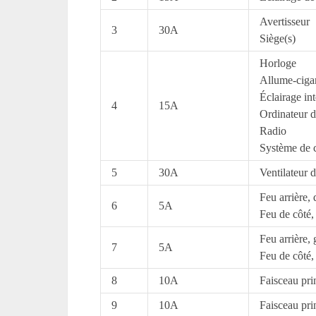
Avertisseur
3
30A
Siège(s)
Horloge
Allume-ciga
Éclairage int
4
15A
Ordinateur d
Radio
Système de 
5
30A
Ventilateur d
Feu arrière, 
6
5A
Feu de côté, 
Feu arrière,
7
5A
Feu de côté,
8
10A
Faisceau prin
9
10A
Faisceau pri