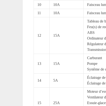
10
10A
Faisceau lum
11
10A
Faisceau lum
Tableau de 
Feu(x) de re
ABS
12
15A
Ordinateur d
Régulateur d
Transmissio
Carburant
13
15A
Pompe
Système de 
Éclairage de
14
5A
Éclairage de 
Moteur d’ess
Ventilateur 
15
25A
Essuie-glace