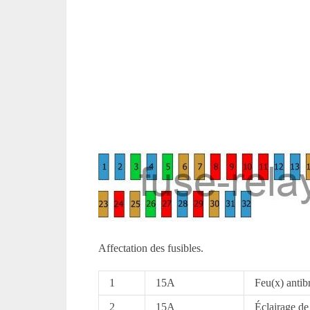
Affectation des fusibles.
1
15A
Feu(x) antib
2
15A
Éclairage de