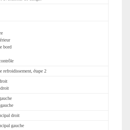
re
érieur
e bord
contrôle
e refroidissement, étape 2
droit
droit
 gauche
 gauche
cipal droit
ncipal gauche