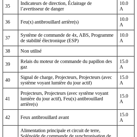
Indicateurs de direction, Éclairage de
10.0
35
l’avertisseur de danger
A
10.0
36
Feu(x) antibrouillard arrière(s)
A
Système de commande de 4x, ABS, Programme
10.0
37
de stabilité électronique (ESP)
A
38
Non utilisé
Relais du moteur de commande du papillon des
15.0
39
gaz
A
Signal de charge, Projecteurs, Projecteurs (avec
15.0
40
système voyant lumière du jour actif)
A
Projecteurs, Projecteurs (avec système voyant
15.0
41
lumière du jour actif), Feu(x) antibrouillard
A
arrière(s)
15.0
42
Feux antibrouillard avant
A
Alimentation principale et circuit de terre,
Solénoïde de commande de synchronisation de