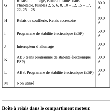
Relais d’allumage, Boîte à fusibles dans
80.0
G
l’habitacle, fusibles 2, 5, 6, 8, 10 – 12, 15 – 17,
A
22, 25 – 28
80.0
H
Relais de soufflerie, Relais accessoire
A
50.0
I
Programme de stabilité électronique (ESP)
A
30.0
J
Interrupteur d’allumage
A
ABS (sans programme de stabilité électronique
30.0
K
ESP)
A
30.0
L
ABS, Programme de stabilité électronique (ESP)
A
M
Non utilisé
Boîte à relais dans le compartiment moteur.