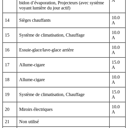
A
bidon d’évaporation, Projecteurs (avec système
voyant lumière du jour actif)
10.0
14
Sièges chauffants
A
10.0
15
Système de climatisation, Chauffage
A
10.0
16
Essuie-glace/lave-glace arrière
A
15.0
17
Allume-cigare
A
10.0
18
Allume-cigare
A
15.0
19
Système de climatisation, Chauffage
A
10.0
20
Miroirs électriques
A
21
Non utilisé