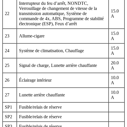
Interrupteur du feu d’arrêt, NONDTC,
Verrouillage de changement de vitesse de la
15.0
22
transmission automatique, Système de
A
commande de 4x, ABS, Programme de stabilité
électronique (ESP), Feux d’arrêt
15.0
23
Allume-cigare
A
15.0
24
Système de climatisation, Chauffage
A
20.0
25
Signal de charge, Lunette arrière chauffante
A
10.0
26
Éclairage intérieur
A
10.0
27
Lunette arrière chauffante
A
SP1
Fusible/relais de réserve
SP2
Fusible/relais de réserve
SP3
Fusible/relais de réserve