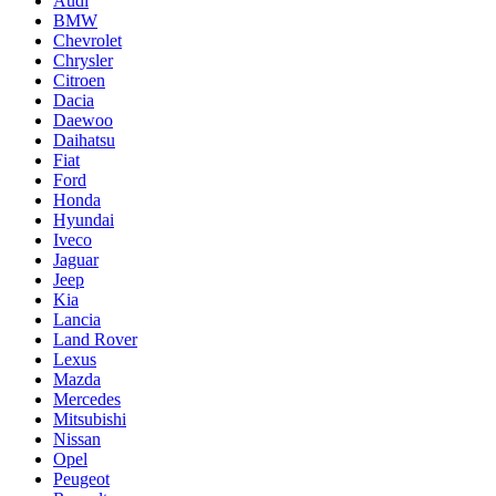
Audi
BMW
Chevrolet
Chrysler
Citroen
Dacia
Daewoo
Daihatsu
Fiat
Ford
Honda
Hyundai
Iveco
Jaguar
Jeep
Kia
Lancia
Land Rover
Lexus
Mazda
Mercedes
Mitsubishi
Nissan
Opel
Peugeot