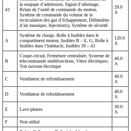
la soupape d’admission, Signal d’allumage,
20.0
43
Relais de l’unité de commande du moteur,
A
Système de commande du volume de la
recirculation des gaz d’échappement, Débitmètre
d’air massique, Injecteur(s), Système de sécurité
Système de charge, Boîte à fusibles dans le
120.0
A
compartiment moteur, fusibles B – E, G, Boîte à
A
fusibles dans l’habitacle, fusibles 39 – 43
Coupe-circuit, Fermeture centralisée, Systeme de
40.0
B
telecommande multifonctions, Vitres électriques,
A
Toit ouvrant électrique
40.0
C
Ventilateur de refroidissement
A
40.0
D
Ventilateur de refroidissement
A
30.0
E
Lave-phares
A
F
Non utilisé