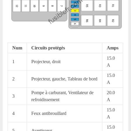
Num
Circuits protégés
Amps
15.0
1
Projecteur, droit
A
15.0
2
Projecteur, gauche, Tableau de bord
A
Pompe à carburant, Ventilateur de
20.0
3
refroidissement
A
15.0
4
Feux antibrouillard
A
15.0
5
Avertisseur