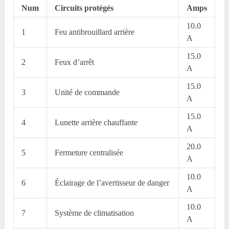
Num
Circuits protégés
Amps
10.0
1
Feu antibrouillard arrière
A
15.0
2
Feux d’arrêt
A
15.0
3
Unité de commande
A
15.0
4
Lunette arrière chauffante
A
20.0
5
Fermeture centralisée
A
10.0
6
Éclairage de l’avertisseur de danger
A
10.0
7
Système de climatisation
A