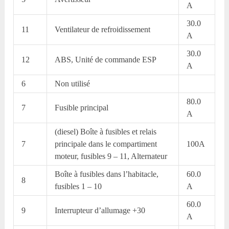
A
30.0
11
Ventilateur de refroidissement
A
30.0
12
ABS, Unité de commande ESP
A
6
Non utilisé
80.0
7
Fusible principal
A
(diesel) Boîte à fusibles et relais
7
principale dans le compartiment
100A
moteur, fusibles 9 – 11, Alternateur
Boîte à fusibles dans l’habitacle,
60.0
8
fusibles 1 – 10
A
60.0
9
Interrupteur d’allumage +30
A