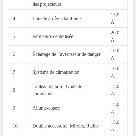
des projecteurs
15.0
4
Lunette arrière chauffante
A
20.0
5
Fermeture centralisée
A
10.0
6
Éclairage de l’avertisseur de danger
A
10.0
7
Système de climatisation
A
Tableau de bord, Unité de
15.0
8
commande
A
15.0
9
Allume-cigare
A
15.0
10
Douille accessoire, Miroirs, Radio
A