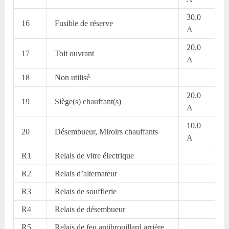
30.0
16
Fusible de réserve
A
20.0
17
Toit ouvrant
A
18
Non utilisé
20.0
19
Siège(s) chauffant(s)
A
10.0
20
Désembueur, Miroirs chauffants
A
R1
Relais de vitre électrique
R2
Relais d’alternateur
R3
Relais de soufflerie
R4
Relais de désembueur
R5
Relais de feu antibrouillard arrière