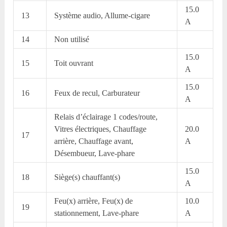
15.0
13
Système audio, Allume-cigare
A
14
Non utilisé
15.0
15
Toit ouvrant
A
15.0
16
Feux de recul, Carburateur
A
Relais d’éclairage 1 codes/route,
Vitres électriques, Chauffage
20.0
17
arrière, Chauffage avant,
A
Désembueur, Lave-phare
15.0
18
Siège(s) chauffant(s)
A
Feu(x) arrière, Feu(x) de
10.0
19
stationnement, Lave-phare
A