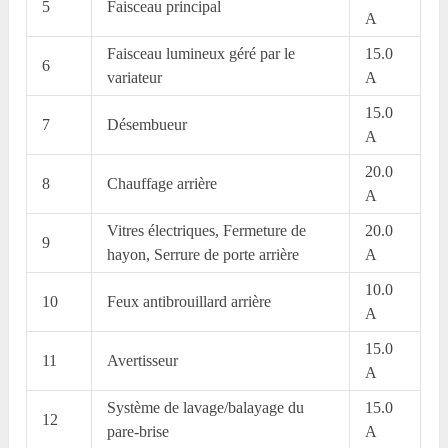
5
Faisceau principal
A
Faisceau lumineux géré par le
15.0
6
variateur
A
15.0
7
Désembueur
A
20.0
8
Chauffage arrière
A
Vitres électriques, Fermeture de
20.0
9
hayon, Serrure de porte arrière
A
10.0
10
Feux antibrouillard arrière
A
15.0
11
Avertisseur
A
Système de lavage/balayage du
15.0
12
pare-brise
A